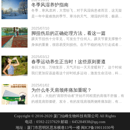
冬季风湿养护指南
冬季，寒风凛冽，大雪纷飞，对于风湿病患者而言，这无疑
是一年中最难熬的季节。寒冷的天气、潮湿的环境，极易诱
发或加重风湿症状，如关节疼痛、肿胀、僵硬..
2025/07/10
脚扭伤后的正确处理方法，看这一篇
踝关节扭伤十分常见，可发生于任何人。踝关节要支撑整个
身体的重量，很容易受到损伤。在不平稳的地方行走或者鞋
子穿得不合适都可能会造成突然失去平衡而致..
2025/03/12
春季运动养生正当时！这些原则要遵
春回大地，万物复苏，天气开始一天天变暖和了。这个时候
我们更加应该趁着这个好时机多运动，激发生命活动，科学
合理的运动为一年的身体打下健康的基础。同..
2025/01/02
为什么冬天肩颈疼痛加重呢？
入冬后，大批的“肩部劳动者”开始不同程度的肩颈不舒服，有
的感觉肩部僵硬、发冷，有的发现肩颈两侧疼痛加剧，有的
一转头就扭到脖子，还有人一抬头有眩晕..
Copyright © 2016-2020 厦门仙峰生物科技有限公司 All Rights
电话：0592-2237629 邮箱：645284938@qq.com
地址：厦门市思明区思东横巷13号一楼
闽ICP备19011030号