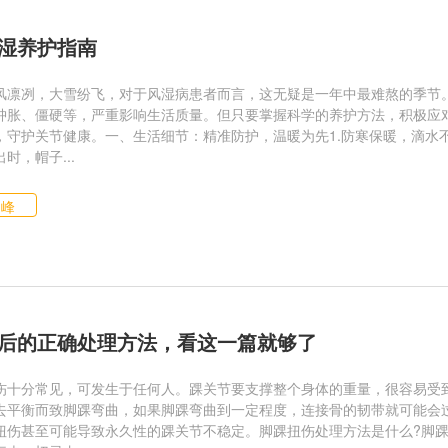
湿养护指南
风凛冽，大雪纷飞，对于风湿病患者而言，这无疑是一年中最难熬的季节
肿胀、僵硬等，严重影响生活质量。但只要掌握科学的养护方法，积极应对
，守护关节健康。一、生活细节：精准防护，温暖为先1.防寒保暖，滴水
时，帽子...
仙峰
后的正确处理方法，看这一篇就够了
伤十分常见，可发生于任何人。踝关节要支撑整个身体的重量，很容易受
去平衡而致脚踝弯曲，如果脚踝弯曲到一定程度，连接骨的韧带就可能会
扭伤甚至可能导致永久性的踝关节不稳定。脚踝扭伤处理方法是什么?脚踝