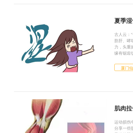
夏季湿
古人云：
肪肝、哮
力，头重
缘有锯齿状
厦门
肌肉拉
运动损伤
分享一些