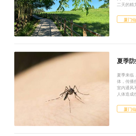
二天的精力
厦门
夏季防
夏季来临
体，传播
室内通风
人体造成
厦门