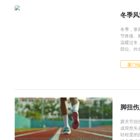
冬季风
冬季，寒
节疼痛、
温暖过冬
部位。外出
厦门
脚扭伤
踝关节扭
成突然失
轻程度的