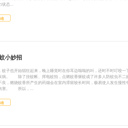
状态...
仙峰
蚊小妙招
，蚊子也开始猖狂起来，晚上睡觉时在你耳边嗡嗡的叫，还时不时叮咬一
疾病。 除了挂蚊帐、挥电蚊拍，点燃蚊香驱蚊成了许多人防蚊虫不二
不良，燃烧蚊香所产生的药烟会在室内滞留较长时间，极易使人发生慢性
伤害。 所以，...
仙峰