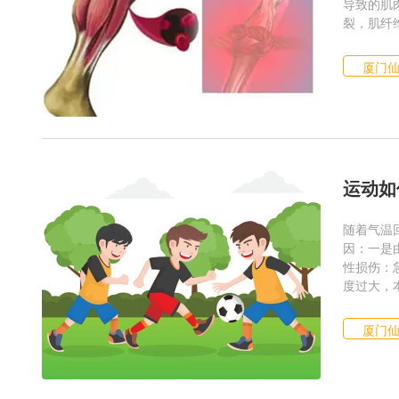
导致的肌
裂，肌纤维
厦门
运动如
随着气温
因：一是
性损伤：
度过大，本
厦门