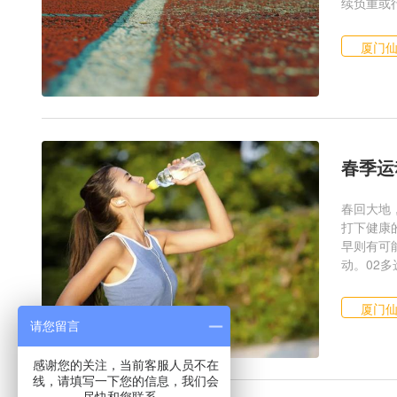
续负重或行
厦门
春季运
春回大地
打下健康
早则有可
动。02多
厦门
请您留言
感谢您的关注，当前客服人员不在
线，请填写一下您的信息，我们会