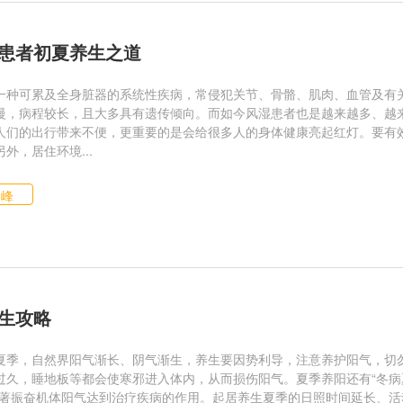
患者初夏养生之道
一种可累及全身脏器的系统性疾病，常侵犯关节、骨骼、肌肉、血管及有
慢，病程较长，且大多具有遗传倾向。而如今风湿患者也是越来越多、越
人们的出行带来不便，更重要的是会给很多人的身体健康亮起红灯。要有
外，居住环境...
仙峰
生攻略
夏季，自然界阳气渐长、阴气渐生，养生要因势利导，注意养护阳气，切勿
过久，睡地板等都会使寒邪进入体内，从而损伤阳气。夏季养阳还有“冬病夏
显著振奋机体阳气达到治疗疾病的作用。起居养生夏季的日照时间延长、