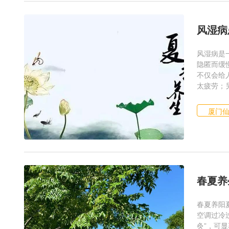
风湿病
风湿病是
隐匿而缓
不仅会给
太疲劳；另
厦门
春夏养
春夏养阳
空调过冷
灸”，可