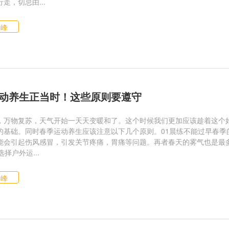
走，切忌由...
仙峰
动养生正当时！这些原则要遵守
，万物复苏，天气开始一天天变暖和了。这个时候我们更加应该趁着这个
的基础。同时春季运动养生应该注意以下几个原则。01晨练不能过早春季
能会引起伤风感冒，引发关节疼痛，胃痛等问题。再者春天的雾气也是最
选择户外运...
仙峰