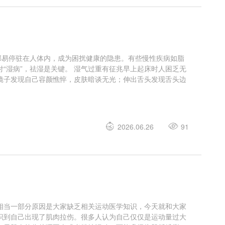
邪易停驻在人体内，成为困扰健康的隐患。有些慢性疾病如脂
“湿病”，祛湿是关键。 湿气过重有征兆早上起床时人困乏无
镜子发现自己容颜憔悴，皮肤暗谈无光；伸出舌头发现舌头边
2026.06.26
91
相当一部分原因是大家缺乏相关运动医学知识，今天就和大家
识到自己出现了肌肉拉伤。很多人认为自己仅仅是运动量过大