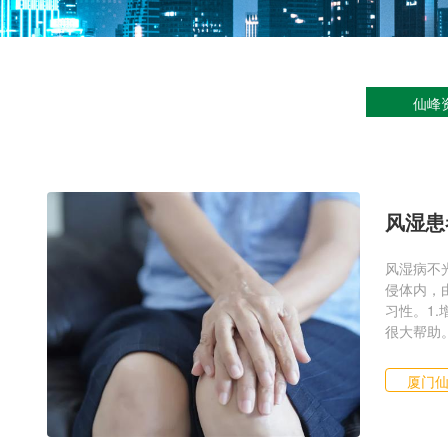
仙峰
风湿患
风湿病不
侵体内，
习性。1
很大帮助。
厦门