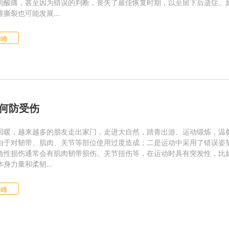
肉酸痛，甚至因为错误的判断，丧失了最佳恢复时期，以至留下后遗症。
撕裂也可能发展...
仙峰
何防受伤
回暖，越来越多的朋友走出家门，走进大自然，踏青出游、运动锻炼，温
由于对韧带、肌肉、关节等部位使用过度造成；二是运动中采用了错误
急性损伤通常会有肌肉韧带损伤、关节扭伤等，在运动时具有突发性，比
身力量和柔韧...
仙峰