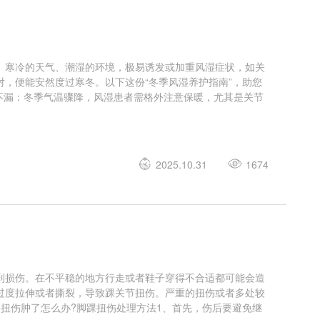
。寒冷的天气、潮湿的环境，极易诱发或加重风湿症状，如关
，便能安然度过寒冬。以下这份“冬季风湿养护指南”，助您
不漏：冬季气温骤降，风湿患者需格外注意保暖，尤其是关节
2025.10.31
1674
到损伤。在不平稳的地方行走或者鞋子穿得不合适都可能会造
过度拉伸或者撕裂，导致踝关节扭伤。严重的扭伤或者多处较
扭伤肿了怎么办?脚踝扭伤处理方法1、首先，伤后要避免继