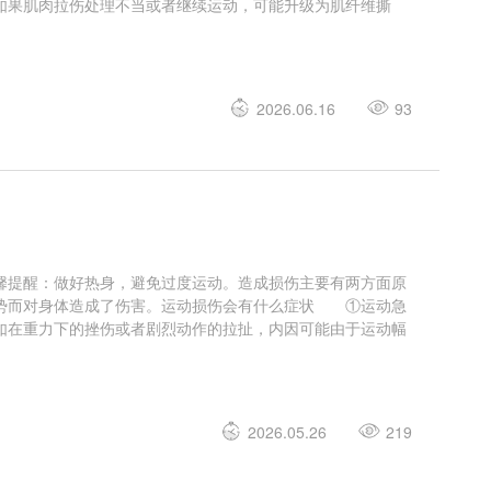
如果肌肉拉伤处理不当或者继续运动，可能升级为肌纤维撕
2026.06.16
93
馨提醒：做好热身，避免过度运动。造成损伤主要有两方面原
姿势而对身体造成了伤害。运动损伤会有什么症状 ①运动急
如在重力下的挫伤或者剧烈动作的拉扯，内因可能由于运动幅
2026.05.26
219