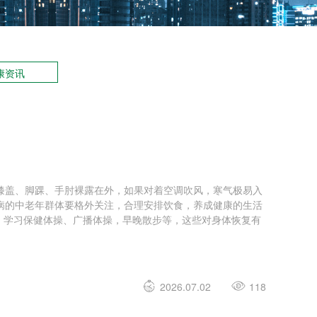
康资讯
膝盖、脚踝、手肘裸露在外，如果对着空调吹风，寒气极易入
病的中老年群体要格外关注，合理安排饮食，养成健康的生活
、学习保健体操、广播体操，早晚散步等，这些对身体恢复有
2026.07.02
118