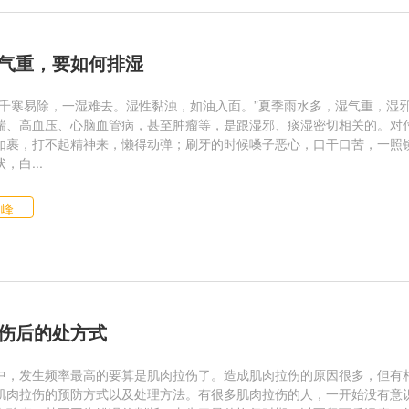
气重，要如何排湿
“千寒易除，一湿难去。湿性黏浊，如油入面。”夏季雨水多，湿气重，湿
喘、高血压、心脑血管病，甚至肿瘤等，是跟湿邪、痰湿密切相关的。对付
如裹，打不起精神来，懒得动弹；刷牙的时候嗓子恶心，口干口苦，一照
，白...
仙峰
伤后的处方式
中，发生频率最高的要算是肌肉拉伤了。造成肌肉拉伤的原因很多，但有
肌肉拉伤的预防方式以及处理方法。有很多肌肉拉伤的人，一开始没有意