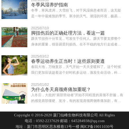
冬季风湿养护指南
冬季，寒风凛冽，大雪纷飞，对于风湿病患者而言，这无疑
是一年中最难熬的季节。寒冷的天气、潮湿的环境，极易诱
发或加重风湿症状，如关节疼痛、肿胀、僵硬..
2025/07/10
脚扭伤后的正确处理方法，看这一篇
踝关节扭伤十分常见，可发生于任何人。踝关节要支撑整个
身体的重量，很容易受到损伤。在不平稳的地方行走或者鞋
子穿得不合适都可能会造成突然失去平衡而致..
2025/03/12
春季运动养生正当时！这些原则要遵
春回大地，万物复苏，天气开始一天天变暖和了。这个时候
我们更加应该趁着这个好时机多运动，激发生命活动，科学
合理的运动为一年的身体打下健康的基础。同..
2025/01/02
为什么冬天肩颈疼痛加重呢？
入冬后，大批的“肩部劳动者”开始不同程度的肩颈不舒服，有
的感觉肩部僵硬、发冷，有的发现肩颈两侧疼痛加剧，有的
一转头就扭到脖子，还有人一抬头有眩晕..
Copyright © 2016-2020 厦门仙峰生物科技有限公司 All Rights
电话：0592-2237629 邮箱：645284938@qq.com
地址：厦门市思明区思东横巷13号一楼
闽ICP备19011030号