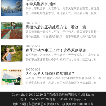
冬季风湿养护指南
冬季，寒风凛冽，大雪纷飞，对于风湿病患者而言，这无疑
是一年中最难熬的季节。寒冷的天气、潮湿的环境，极易诱
发或加重风湿症状，如关节疼痛、肿胀、僵硬..
2025/07/10
脚扭伤后的正确处理方法，看这一篇
踝关节扭伤十分常见，可发生于任何人。踝关节要支撑整个
身体的重量，很容易受到损伤。在不平稳的地方行走或者鞋
子穿得不合适都可能会造成突然失去平衡而致..
2025/03/12
春季运动养生正当时！这些原则要遵
春回大地，万物复苏，天气开始一天天变暖和了。这个时候
我们更加应该趁着这个好时机多运动，激发生命活动，科学
合理的运动为一年的身体打下健康的基础。同..
2025/01/02
为什么冬天肩颈疼痛加重呢？
入冬后，大批的“肩部劳动者”开始不同程度的肩颈不舒服，有
的感觉肩部僵硬、发冷，有的发现肩颈两侧疼痛加剧，有的
一转头就扭到脖子，还有人一抬头有眩晕..
Copyright © 2016-2020 厦门仙峰生物科技有限公司 All Rights
电话：0592-2237629 邮箱：645284938@qq.com
地址：厦门市思明区思东横巷13号一楼
闽ICP备19011030号