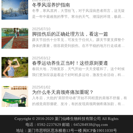
冬季风湿养护指南
冬季，寒风凛冽，大雪纷飞，对于风湿病患者而言，这无疑
是一年中最难熬的季节。寒冷的天气、潮湿的环境，极易诱
发或加重风湿症状，如关节疼痛、肿胀、僵硬..
2025/07/10
脚扭伤后的正确处理方法，看这一篇
踝关节扭伤十分常见，可发生于任何人。踝关节要支撑整个
身体的重量，很容易受到损伤。在不平稳的地方行走或者鞋
子穿得不合适都可能会造成突然失去平衡而致..
2025/03/12
春季运动养生正当时！这些原则要遵
春回大地，万物复苏，天气开始一天天变暖和了。这个时候
我们更加应该趁着这个好时机多运动，激发生命活动，科学
合理的运动为一年的身体打下健康的基础。同..
2025/01/02
为什么冬天肩颈疼痛加重呢？
入冬后，大批的“肩部劳动者”开始不同程度的肩颈不舒服，有
的感觉肩部僵硬、发冷，有的发现肩颈两侧疼痛加剧，有的
一转头就扭到脖子，还有人一抬头有眩晕..
Copyright © 2016-2020 厦门仙峰生物科技有限公司 All Rights
电话：0592-2237629 邮箱：645284938@qq.com
地址：厦门市思明区思东横巷13号一楼
闽ICP备19011030号