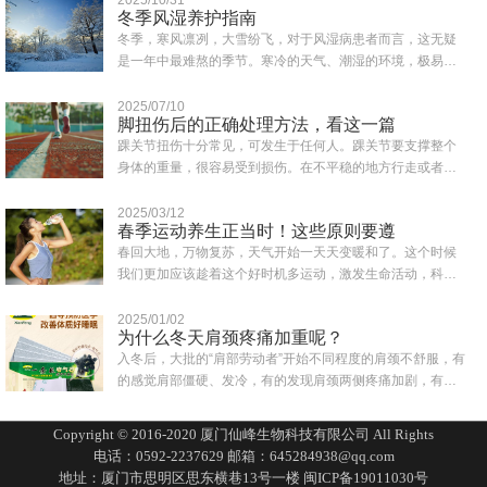
冬季风湿养护指南
冬季，寒风凛冽，大雪纷飞，对于风湿病患者而言，这无疑
是一年中最难熬的季节。寒冷的天气、潮湿的环境，极易诱
发或加重风湿症状，如关节疼痛、肿胀、僵硬..
2025/07/10
脚扭伤后的正确处理方法，看这一篇
踝关节扭伤十分常见，可发生于任何人。踝关节要支撑整个
身体的重量，很容易受到损伤。在不平稳的地方行走或者鞋
子穿得不合适都可能会造成突然失去平衡而致..
2025/03/12
春季运动养生正当时！这些原则要遵
春回大地，万物复苏，天气开始一天天变暖和了。这个时候
我们更加应该趁着这个好时机多运动，激发生命活动，科学
合理的运动为一年的身体打下健康的基础。同..
2025/01/02
为什么冬天肩颈疼痛加重呢？
入冬后，大批的“肩部劳动者”开始不同程度的肩颈不舒服，有
的感觉肩部僵硬、发冷，有的发现肩颈两侧疼痛加剧，有的
一转头就扭到脖子，还有人一抬头有眩晕..
Copyright © 2016-2020 厦门仙峰生物科技有限公司 All Rights
电话：0592-2237629 邮箱：645284938@qq.com
地址：厦门市思明区思东横巷13号一楼
闽ICP备19011030号