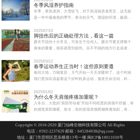
冬季风湿养护指南
冬季，寒风凛冽，大雪纷飞，对于风湿病患者而言，这无疑
是一年中最难熬的季节。寒冷的天气、潮湿的环境，极易诱
发或加重风湿症状，如关节疼痛、肿胀、僵硬..
2025/07/10
脚扭伤后的正确处理方法，看这一篇
踝关节扭伤十分常见，可发生于任何人。踝关节要支撑整个
身体的重量，很容易受到损伤。在不平稳的地方行走或者鞋
子穿得不合适都可能会造成突然失去平衡而致..
2025/03/12
春季运动养生正当时！这些原则要遵
春回大地，万物复苏，天气开始一天天变暖和了。这个时候
我们更加应该趁着这个好时机多运动，激发生命活动，科学
合理的运动为一年的身体打下健康的基础。同..
2025/01/02
为什么冬天肩颈疼痛加重呢？
入冬后，大批的“肩部劳动者”开始不同程度的肩颈不舒服，有
的感觉肩部僵硬、发冷，有的发现肩颈两侧疼痛加剧，有的
一转头就扭到脖子，还有人一抬头有眩晕..
Copyright © 2016-2020 厦门仙峰生物科技有限公司 All Rights
电话：0592-2237629 邮箱：645284938@qq.com
地址：厦门市思明区思东横巷13号一楼
闽ICP备19011030号