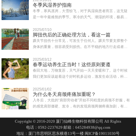
冬季风湿养护指南
冬季，寒风凛冽，大雪纷飞，对于风湿病患者而言，这无疑
是一年中最难熬的季节。寒冷的天气、潮湿的环境，极易诱
发或加重风湿症状，如关节疼痛、肿胀、僵硬..
2025/07/10
脚扭伤后的正确处理方法，看这一篇
踝关节扭伤十分常见，可发生于任何人。踝关节要支撑整个
身体的重量，很容易受到损伤。在不平稳的地方行走或者鞋
子穿得不合适都可能会造成突然失去平衡而致..
2025/03/12
春季运动养生正当时！这些原则要遵
春回大地，万物复苏，天气开始一天天变暖和了。这个时候
我们更加应该趁着这个好时机多运动，激发生命活动，科学
合理的运动为一年的身体打下健康的基础。同..
2025/01/02
为什么冬天肩颈疼痛加重呢？
入冬后，大批的“肩部劳动者”开始不同程度的肩颈不舒服，有
的感觉肩部僵硬、发冷，有的发现肩颈两侧疼痛加剧，有的
一转头就扭到脖子，还有人一抬头有眩晕..
Copyright © 2016-2020 厦门仙峰生物科技有限公司 All Rights
电话：0592-2237629 邮箱：645284938@qq.com
地址：厦门市思明区思东横巷13号一楼
闽ICP备19011030号