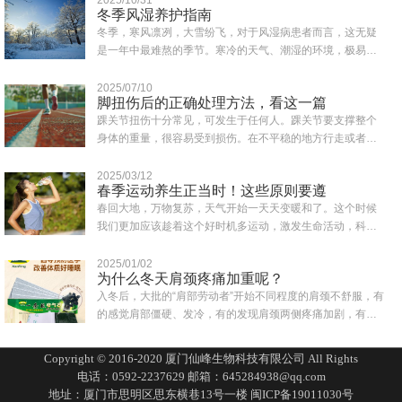
冬季风湿养护指南
冬季，寒风凛冽，大雪纷飞，对于风湿病患者而言，这无疑
是一年中最难熬的季节。寒冷的天气、潮湿的环境，极易诱
发或加重风湿症状，如关节疼痛、肿胀、僵硬..
2025/07/10
脚扭伤后的正确处理方法，看这一篇
踝关节扭伤十分常见，可发生于任何人。踝关节要支撑整个
身体的重量，很容易受到损伤。在不平稳的地方行走或者鞋
子穿得不合适都可能会造成突然失去平衡而致..
2025/03/12
春季运动养生正当时！这些原则要遵
春回大地，万物复苏，天气开始一天天变暖和了。这个时候
我们更加应该趁着这个好时机多运动，激发生命活动，科学
合理的运动为一年的身体打下健康的基础。同..
2025/01/02
为什么冬天肩颈疼痛加重呢？
入冬后，大批的“肩部劳动者”开始不同程度的肩颈不舒服，有
的感觉肩部僵硬、发冷，有的发现肩颈两侧疼痛加剧，有的
一转头就扭到脖子，还有人一抬头有眩晕..
Copyright © 2016-2020 厦门仙峰生物科技有限公司 All Rights
电话：0592-2237629 邮箱：645284938@qq.com
地址：厦门市思明区思东横巷13号一楼
闽ICP备19011030号