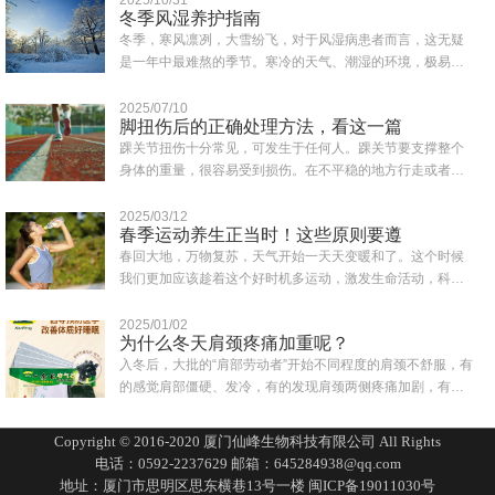
冬季风湿养护指南
冬季，寒风凛冽，大雪纷飞，对于风湿病患者而言，这无疑
是一年中最难熬的季节。寒冷的天气、潮湿的环境，极易诱
发或加重风湿症状，如关节疼痛、肿胀、僵硬..
2025/07/10
脚扭伤后的正确处理方法，看这一篇
踝关节扭伤十分常见，可发生于任何人。踝关节要支撑整个
身体的重量，很容易受到损伤。在不平稳的地方行走或者鞋
子穿得不合适都可能会造成突然失去平衡而致..
2025/03/12
春季运动养生正当时！这些原则要遵
春回大地，万物复苏，天气开始一天天变暖和了。这个时候
我们更加应该趁着这个好时机多运动，激发生命活动，科学
合理的运动为一年的身体打下健康的基础。同..
2025/01/02
为什么冬天肩颈疼痛加重呢？
入冬后，大批的“肩部劳动者”开始不同程度的肩颈不舒服，有
的感觉肩部僵硬、发冷，有的发现肩颈两侧疼痛加剧，有的
一转头就扭到脖子，还有人一抬头有眩晕..
Copyright © 2016-2020 厦门仙峰生物科技有限公司 All Rights
电话：0592-2237629 邮箱：645284938@qq.com
地址：厦门市思明区思东横巷13号一楼
闽ICP备19011030号