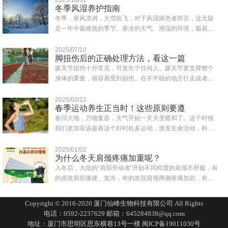
冬季风湿养护指南
冬季，寒风凛冽，大雪纷飞，对于风湿病患者而言，这无疑
是一年中最难熬的季节。寒冷的天气、潮湿的环境，极易诱
发或加重风湿症状，如关节疼痛、肿胀、僵硬..
2025/07/10
脚扭伤后的正确处理方法，看这一篇
踝关节扭伤十分常见，可发生于任何人。踝关节要支撑整个
身体的重量，很容易受到损伤。在不平稳的地方行走或者鞋
子穿得不合适都可能会造成突然失去平衡而致..
2025/03/12
春季运动养生正当时！这些原则要遵
春回大地，万物复苏，天气开始一天天变暖和了。这个时候
我们更加应该趁着这个好时机多运动，激发生命活动，科学
合理的运动为一年的身体打下健康的基础。同..
2025/01/02
为什么冬天肩颈疼痛加重呢？
入冬后，大批的“肩部劳动者”开始不同程度的肩颈不舒服，有
的感觉肩部僵硬、发冷，有的发现肩颈两侧疼痛加剧，有的
一转头就扭到脖子，还有人一抬头有眩晕..
Copyright © 2016-2020 厦门仙峰生物科技有限公司 All Rights
电话：0592-2237629 邮箱：645284938@qq.com
地址：厦门市思明区思东横巷13号一楼
闽ICP备19011030号