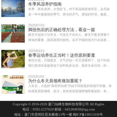
冬季风湿养护指南
冬季，寒风凛冽，大雪纷飞，对于风湿病患者而言，这无疑
是一年中最难熬的季节。寒冷的天气、潮湿的环境，极易诱
发或加重风湿症状，如关节疼痛、肿胀、僵硬..
2025/07/10
脚扭伤后的正确处理方法，看这一篇
踝关节扭伤十分常见，可发生于任何人。踝关节要支撑整个
身体的重量，很容易受到损伤。在不平稳的地方行走或者鞋
子穿得不合适都可能会造成突然失去平衡而致..
2025/03/12
春季运动养生正当时！这些原则要遵
春回大地，万物复苏，天气开始一天天变暖和了。这个时候
我们更加应该趁着这个好时机多运动，激发生命活动，科学
合理的运动为一年的身体打下健康的基础。同..
2025/01/02
为什么冬天肩颈疼痛加重呢？
入冬后，大批的“肩部劳动者”开始不同程度的肩颈不舒服，有
的感觉肩部僵硬、发冷，有的发现肩颈两侧疼痛加剧，有的
一转头就扭到脖子，还有人一抬头有眩晕..
Copyright © 2016-2020 厦门仙峰生物科技有限公司 All Rights
电话：0592-2237629 邮箱：645284938@qq.com
地址：厦门市思明区思东横巷13号一楼
闽ICP备19011030号