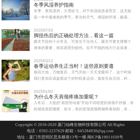
冬季风湿养护指南
冬季，寒风凛冽，大雪纷飞，对于风湿病患者而言，这无疑
是一年中最难熬的季节。寒冷的天气、潮湿的环境，极易诱
发或加重风湿症状，如关节疼痛、肿胀、僵硬..
2025/07/10
脚扭伤后的正确处理方法，看这一篇
踝关节扭伤十分常见，可发生于任何人。踝关节要支撑整个
身体的重量，很容易受到损伤。在不平稳的地方行走或者鞋
子穿得不合适都可能会造成突然失去平衡而致..
2025/03/12
春季运动养生正当时！这些原则要遵
春回大地，万物复苏，天气开始一天天变暖和了。这个时候
我们更加应该趁着这个好时机多运动，激发生命活动，科学
合理的运动为一年的身体打下健康的基础。同..
2025/01/02
为什么冬天肩颈疼痛加重呢？
入冬后，大批的“肩部劳动者”开始不同程度的肩颈不舒服，有
的感觉肩部僵硬、发冷，有的发现肩颈两侧疼痛加剧，有的
一转头就扭到脖子，还有人一抬头有眩晕..
Copyright © 2016-2020 厦门仙峰生物科技有限公司 All Rights
电话：0592-2237629 邮箱：645284938@qq.com
地址：厦门市思明区思东横巷13号一楼
闽ICP备19011030号