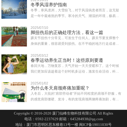
冬季风湿养护指南
冬季，寒风凛冽，大雪纷飞，对于风湿病患者而言，这无疑
是一年中最难熬的季节。寒冷的天气、潮湿的环境，极易诱
发或加重风湿症状，如关节疼痛、肿胀、僵硬..
2025/07/10
脚扭伤后的正确处理方法，看这一篇
踝关节扭伤十分常见，可发生于任何人。踝关节要支撑整个
身体的重量，很容易受到损伤。在不平稳的地方行走或者鞋
子穿得不合适都可能会造成突然失去平衡而致..
2025/03/12
春季运动养生正当时！这些原则要遵
春回大地，万物复苏，天气开始一天天变暖和了。这个时候
我们更加应该趁着这个好时机多运动，激发生命活动，科学
合理的运动为一年的身体打下健康的基础。同..
2025/01/02
为什么冬天肩颈疼痛加重呢？
入冬后，大批的“肩部劳动者”开始不同程度的肩颈不舒服，有
的感觉肩部僵硬、发冷，有的发现肩颈两侧疼痛加剧，有的
一转头就扭到脖子，还有人一抬头有眩晕..
Copyright © 2016-2020 厦门仙峰生物科技有限公司 All Rights
电话：0592-2237629 邮箱：645284938@qq.com
地址：厦门市思明区思东横巷13号一楼
闽ICP备19011030号