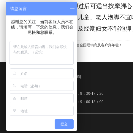
过小腿。泡脚过后可适当按摩脚心
请您留言
都不宜泡脚；儿童、老人泡脚不宜
感谢您的关注，当前客服人员不在
线，请填写一下您的信息，我们会
压患者、孕妇及经期妇女不能泡脚
尽快和您联系。
上一条:
厦门仙峰一条根给全国经销商及客户拜年啦！
在线咨询
工作时间
周一到周五：8：30-17：30
周六至周日：9：00-18：00
提交