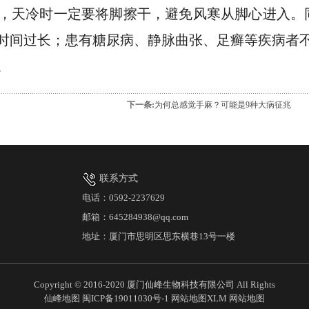
，天冷时一定要将脚擦干，避免风寒从脚心进入。
时间过长；患有糖尿病、静脉曲张、足癣等疾病者
。
下一条:
为何总感觉手麻？可能是9种大病征兆
联系方式
电话：0592-2237629
邮箱：645284938@qq.com
地址：厦门市思明区思东横巷13号一楼
Copyright © 2016-2020 厦门仙峰生物科技有限公司 All Rights
仙峰地图
闽ICP备19011030号-1
网站地图XLM
网站地图