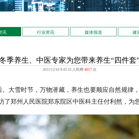
资讯
行业资讯
媒体报道
健
冬季养生、中医专家为您带来养生“四件套
2021/12/10 9:43:33
人民网
4017
次
之后。大雪时节，万物潜藏，养生也要顺应自然规律
访了郑州人民医院郑东院区中医科主任付利然，为您