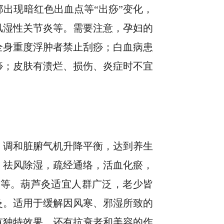
出现暗红色出血点等“出痧”变化，
风湿性关节炎等。需要注意，孕妇的
全身重度浮肿者禁止刮痧；白血病患
痧；皮肤有溃烂、损伤、炎症时不宜
，调和脏腑气机升降平衡，达到养生
，祛风除湿，疏经通络，活血化瘀，
疼等。葫芦灸适宜人群广泛，老少皆
灸。适用于缓解因风寒、邪湿所致的
有独特效果，还有抗衰老和美容的作