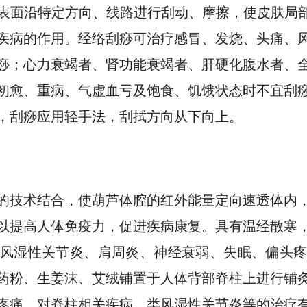
表面沿特定方向、线路进行刮动、摩擦，使皮肤局部
疾病的作用。经络刮痧可治疗感冒、发烧、头痛、
痧；心力衰竭者、肾功能衰竭者、肝硬化腹水者、
初愈、重病、气虚血亏及饱食、饥饿状态时不宜刮
，刮痧应用轻手法，刮拭方向从下向上。
的技术结合，使葫芦体腔的红外能量定向速透体内
以提高人体免疫力，促进疾病康复。具有温经散寒
风湿性关节炎、肩周炎、神经衰弱、失眠、偏头
药粉、生姜沫、艾绒铺置于人体背部脊柱上进行铺
疼痛，对脊柱相关疾病、类风湿性关节炎等的治疗