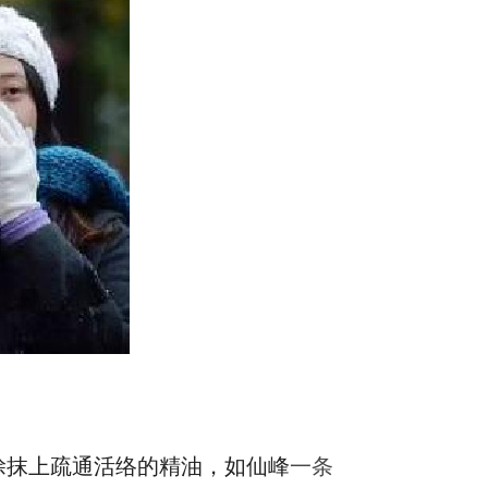
涂抹上疏通活络的精油，如仙峰
一条